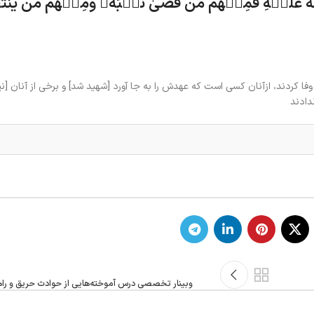
هَ عَلَيۡهِ
فَمِنۡهُم مَّن قَضَىٰ نَحۡبَهُۥ وَمِنۡهُم مَّن يَنتَظ
فا كردند، ازآنان كسى است كه عهدش را به جا آورد [شهيد شد] و برخى از آنان [
دادند
وبینار تخصصی درس آموخته‌هایی از حوادث حریق و راهن