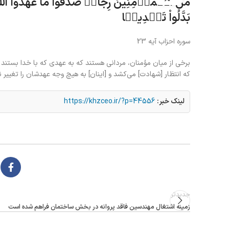
مِّنَ ٱلۡمُؤۡمِنِينَ رِجَالࣱ صَدَقُواْ مَا عَٰهَدُواْ ٱللَّ
بَدَّلُواْ تَبۡدِيلࣰا
سوره احزاب آیه 23
برخى از ميان مؤمنان، مردانى هستند كه به عهدى كه با خدا بستند و
كه انتظار [شهادت] مى‌كشد و [اينان] به هيچ وجه عهدشان را تغيير ن
لینک خبر:
https://khzceo.ir/?p=44556
جدیدتر
زمینه اشتغال مهندسین فاقد پروانه در بخش ساختمان فراهم شده است