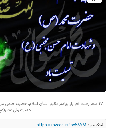
28 صفر رحلت غم بار پیامبر عظیم الشأن اسلام، حضرت ختم
حضرت ولی عصر(عج)
لینک خبر:
https://khzceo.ir/?p=28781