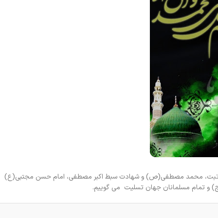
ی مرتبت، محمد مصطفی(ص) و شهادت سبط اکبر مصطفی، امام حسن مجتبی(ع) ر
 و تمام مسلمانان جهان تسلیت می گوییم.