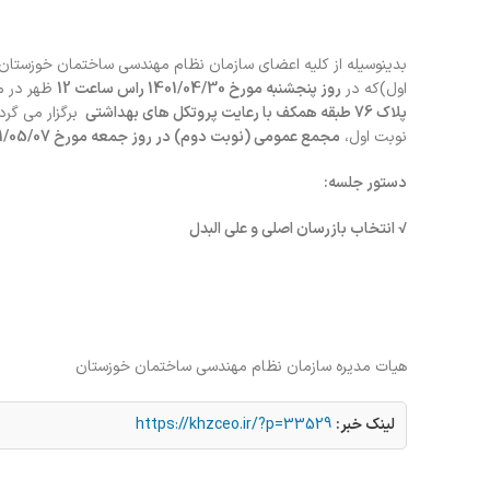
بدینوسیله از کلیه اعضای سازمان نظام مهندسی ساختمان خوزستا
اول)که در
روز پنجشنبه مورخ 1401/04/30 راس ساعت
12
ظهر در م
پلاک 76 طبقه همکف با رعایت پروتکل های بهداشتی
برگزار می گر
نوبت اول،
مجمع عمومی (نوبت دوم)
در روز جمعه مورخ
1401/05/07
دستور جلسه:
√
انتخاب بازرسان اصلی و علی البدل
هیات مدیره سازمان نظام مهندسی ساختمان خوزستان
لینک خبر:
https://khzceo.ir/?p=33529