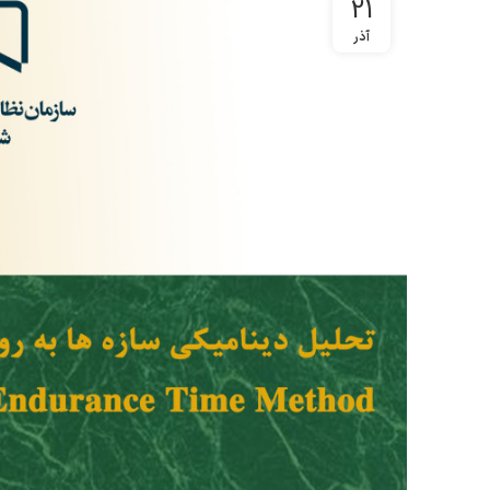
21
آذر