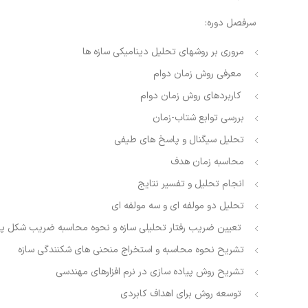
سرفصل دوره:
مروري بر روشهاي تحليل ديناميكي سازه ها
معرفي روش زمان دوام
كاربردهاي روش زمان دوام
بررسي توابع شتاب-زمان
تحليل سيگنال و پاسخ هاي طيفي
محاسبه زمان هدف
انجام تحليل و تفسير نتايج
تحليل دو مولفه اي و سه مولفه اي
تعيين ضريب رفتار تحليلي سازه و نحوه محاسبه ضريب شكل پ
تشريح نحوه محاسبه و استخراج منحني هاي شكنندگي سازه
تشريح روش پياده سازي در نرم افزارهاي مهندسي
توسعه روش براي اهداف كابردي