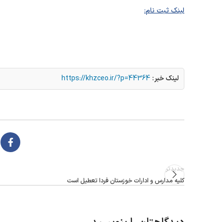
لینک ثبت نام
:
لینک خبر:
https://khzceo.ir/?p=44364
جدیدتر
کلیه مدارس و ادارات خوزستان فردا تعطیل است