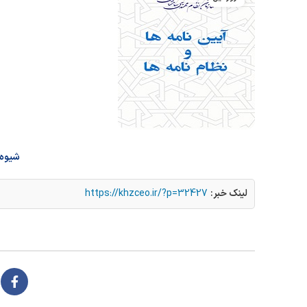
شيوه 
لینک خبر:
https://khzceo.ir/?p=32427