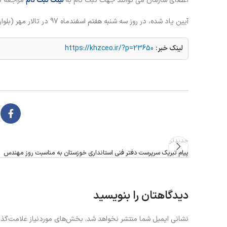
اعضای سازمان می توانند جهت ثبت نام به
لینک ثبت نام
مراجعه نم
آیین یاد شده، در روز سه شنبه هفتم اسفندماه 97 در تالار مهر (بلوار لشکر) از ساعت 19 لغایت 21 برگزار می گردد.
لینک خبر:
https://khzceo.ir/?p=23650
جدیدتر
پیام تبریک سرپرست دفتر فنی استانداری خوزستان به مناسبت روز مهندس
دیدگاهتان را بنویسید
نشانی ایمیل شما منتشر نخواهد شد.
بخش‌های موردنیاز علامت‌گذا