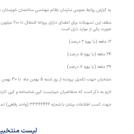
به گزارش روابط عمومی سازمان نظام مهندسی ساختمان خوزستان به ن
صورت یکی از موارد ذیل است:
۱۲ ماهه (با بهره ۲ درصد)
۲۴ ماهه (با بهره ۵ درصد)
۳۶ ماهه (با بهره ۸ درصد)
منتخبان جهت تکمیل پرونده از روز شنبه 5 بهمن ماه تا 30 بهمن به واحد رفاه مراجعه نمایند.
لازم به ذکر است که متقاضیان میبایست کپی شناسنامه و کپی کارت م
جهت کسب اطلاعات بیشتر با شماره 33362466 (واحد رفاهی) تماس حاصل نمایید.
لیست منتخبین 