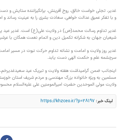
غدیر، تجلی خواست خالق، روح آفرینش، برانگیزاننده ستایش و دست ه
و با تفکر عمیق عدالت خواهی، سعادت بشری را به عینیت رساند و ا
غدیر تداوم رسالت محمد(ص) در ولایت علی(ع) است. غدیر عید پیمان
شيعيان جهان به شكرانه تكميل دين و اتمام نعمت همگان با عرشيا
غدیر روز ولایت و امامت و نشانه تداوم حرکت نبوت در مسیر امامت ا
سرچشمه علم و حکمت الهی دست یابد.
اینجانب ضمن گرامیداشت هفته ولایت و تبریک عید سعیدغدیرخم، س
مسلمین به ویژه خانواده بزرگ مهندسی و مردم شریف استان خوزستان
ولایت مولی ‌الموحدین حضرت امیرالمومنین علی علیه‌السلام محسوب
لینک خبر:
https://khzceo.ir/?p=28197