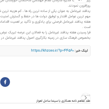
رییس و هیات مدیره سازمان نظام مهندسی ساختمان خوزستان طی پی
روزافزون نمودند.
پدافند غیرعامل به عنوان یکی از ساده ترین راه ها ، کم هزینه تر
مهم ترین عوامل اقتدار و توفیق دولت ها در حفظ و گسترش امنیت مل
هفته پدافند غیرعامل فرصتی برای یادآوری و تأکید بر اهمیت اقداما
است .
فرا رسیدن هفته پدافند غیرعامل را به فعالان این عرصه تبریک عر
بخصوص فرهنگ سازی در زمینه بکارگیری اصول پدافند غیرعامل در بین
لینک خبر:
https://khzceo.ir/?p=44560
جدیدتر
عقد تفاهم نامه همکاری با سینما ساحل اهواز