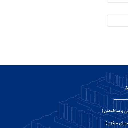
د
ن و ساختمان)
رای مرکزی)